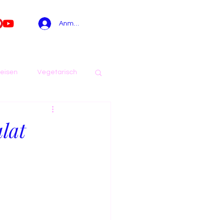
Anmelden
eisen
Vegetarisch
Sommer
lat
Aufstriche
i