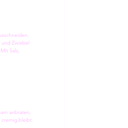
ausschneiden.
n und Zwiebel 
it Salz, 
sam anbraten, 
cremig bleibt.