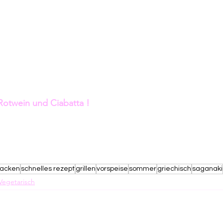
Rotwein und Ciabatta !
acken
schnelles rezept
grillen
vorspeise
sommer
griechisch
saganaki
Vegetarisch