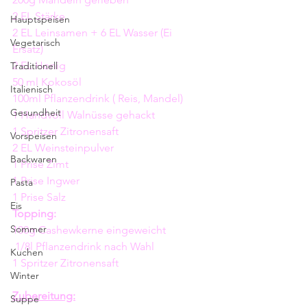
2 EL Stärke
Hauptspeisen
2 EL Leinsamen + 6 EL Wasser (Ei 
Vegetarisch
Ersatz) 
2 EL Honig
Traditionell
50 ml Kokosöl 
Italienisch
100ml Pflanzendrink ( Reis, Mandel) 
Gesundheit
1 Handvoll Walnüsse gehackt
1 Spritzer Zitronensaft
Vorspeisen
2 EL Weinsteinpulver
Backwaren
1 Prise Zimt 
1 Prise Ingwer
Pasta
1 Prise Salz 
Eis
Topping:
Sommer
100g Cashewkerne eingeweicht
 1/8l Pflanzendrink nach Wahl
Kuchen
1 Spritzer Zitronensaft
Winter
Zubereitung:
Suppe