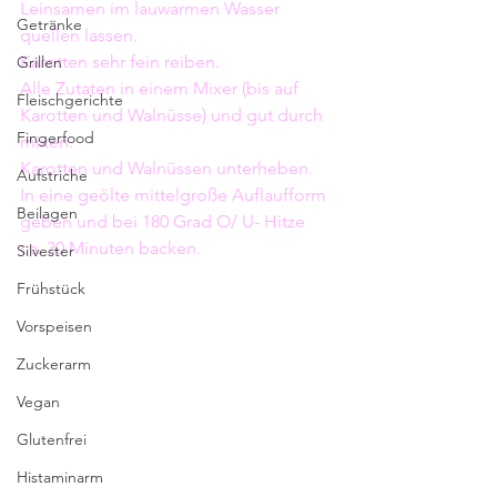
Leinsamen im lauwarmen Wasser 
Getränke
quellen lassen.
Karotten sehr fein reiben.
Grillen
Alle Zutaten in einem Mixer (bis auf 
Fleischgerichte
Karotten und Walnüsse) und gut durch 
Fingerfood
mixen.
Karotten und Walnüssen unterheben.
Aufstriche
In eine geölte mittelgroße Auflaufform 
Beilagen
geben und bei 180 Grad O/ U- Hitze 
ca. 30 Minuten backen. 
Silvester
Frühstück
Vorspeisen
Zuckerarm
Vegan
Glutenfrei
Histaminarm